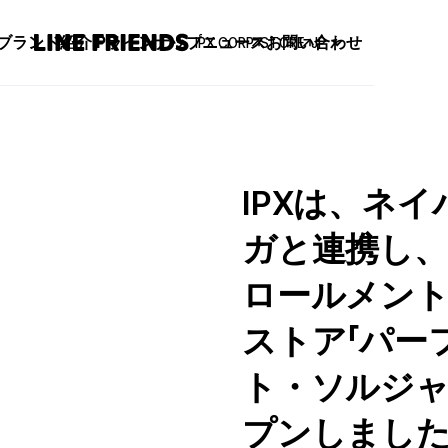
ブランド紹介
IPラインナップ
ニュース
お問い合わせ
IPX CORP
STORE
JP
IPXは、ネ
ガと連携し、
ロールメント
ストア「パー
ト・ソルジャー）
プンしまし