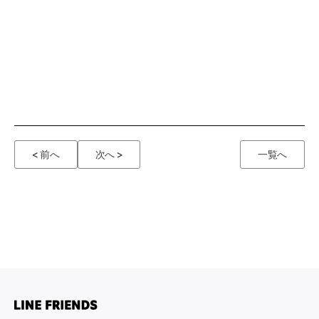
< 前へ
次へ >
一覧へ