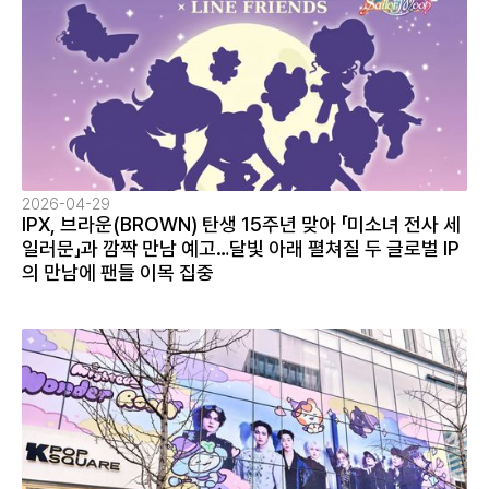
2026-04-29
IPX, 브라운(BROWN) 탄생 15주년 맞아 「미소녀 전사 세
일러문」과 깜짝 만남 예고…달빛 아래 펼쳐질 두 글로벌 IP
의 만남에 팬들 이목 집중