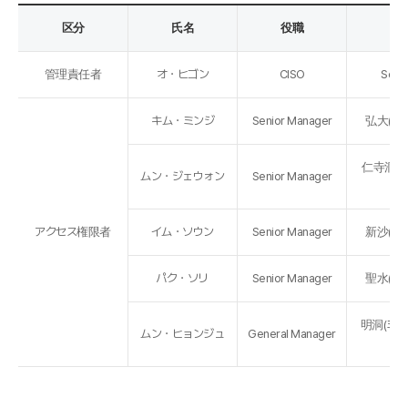
区分
氏名
役職
所
管理責任者
オ・ヒゴン
CISO
Secur
キム・ミンジ
Senior Manager
弘大(ホ
仁寺洞(
ムン・ジェウォン
Senior Manager
ン)
アクセス権限者
イム・ソウン
Senior Manager
新沙(シ
パク・ソリ
Senior Manager
聖水(ソ
明洞(ミョ
ムン・ヒョンジュ
General Manager
店