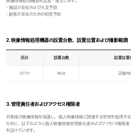
映像情報処理機器を設置・運営します。
- 施設の安全および火災予防
- 顧客の安全のための犯罪予防
2. 映像情報処理機器の設置台数、設置位置および撮影範囲
区分
設置台数
設置位置およ
CCTV
95台
店舗内部お
3. 管理責任者およびアクセス権限者
お客様の映像情報を保護し、個人映像情報に関連する苦情を処理する
ために、以下のように個人映像情報管理責任者およびアクセス権限者
を設けています。