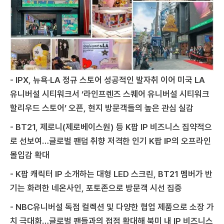
- IPX, 뉴욕·LA 정규 스토어 성공적인 발자취 이어 미국 LA
유니버설 시티워크서 ‘라인프렌즈 스퀘어 유니버설 시티워크
할리우드 스토어’ 오픈, 현지 방문객들의 높은 관심 실감
- BT21, 제로니(제로베이스원) 등 K팝 IP 비즈니스 집약적으
로 선보여…글로벌 팬덤 취향 저격한 인기 K팝 IP의 오프라인
몰입감 확대
- K팝 캐릭터 IP 소개하는 대형 LED 스크린, BT21 멤버가 반
기는 화려한 네온사인, 포토존으로 방문객 시선 집중
- NBC유니버설 독점 컬렉션 및 다양한 협업 제품으로 소장 가
치 극대화…글로벌 팬들과의 접점 확대해 북미 내 IP 비즈니스