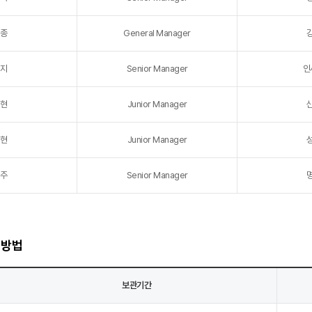
종
General Manager
지
Senior Manager
인
현
Junior Manager
현
Junior Manager
주
Senior Manager
리방법
보관기간