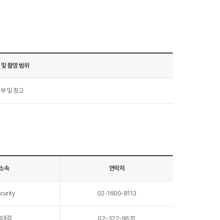
 및 촬영 범위
부 및 창고
소속
연락처
curity
02-1600-8113
홍대점
02-322-9631