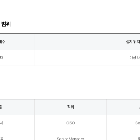
 범위
대수
설치 위치
5대
매장 내
름
직위
현세
CISO
Se
윤옥
Senior Manager