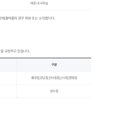
매장 내 사무실
삭제(출력물의 경우 파쇄 또는 소각)합니다.
항을 규정하고 있습니다.
구분
홍대점,강남점,인사동점,신사점,명동점
성수점